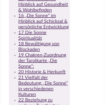
Hinblick auf Gesundheit
& Wohlbefinden
16
„Die Sonne“ im
Hinblick auf Schicksal &
persönliche Entwicklung
17
Die Sonne
Spiritualität
18
Bewältigung von
Blockaden
19
Chakren-Zuordnung
der Tarotkarte „Die
Sonne“:
20
Historie & Herkunft
21
Vielfalt der
Bedeutung: „Die Sonne“
in verschiedenen
Kulturen
22
Beziehung zu