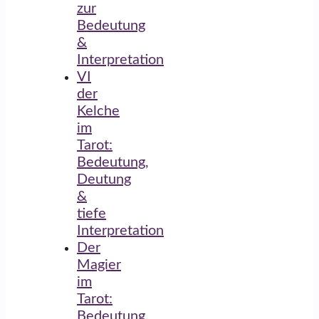
zur
Bedeutung
&
Interpretation
VI
der
Kelche
im
Tarot:
Bedeutung,
Deutung
&
tiefe
Interpretation
Der
Magier
im
Tarot:
Bedeutung,