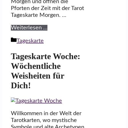
Morgen und öffnen die
Pforten der Zeit mit der Tarot
Tageskarte Morgen. …
Weiterlesen …
Kategorien
Tageskarte
Tageskarte Woche:
Wöchentliche
Weisheiten für
Dich!
Willkommen in der Welt der
Tarotkarten, wo mystische
Symbole und alte Archetypen