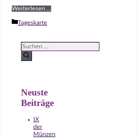
Weiterlesen …
Kategorien
Tageskarte
Suchen
nach:
Neuste
Beiträge
IX
der
Münzen