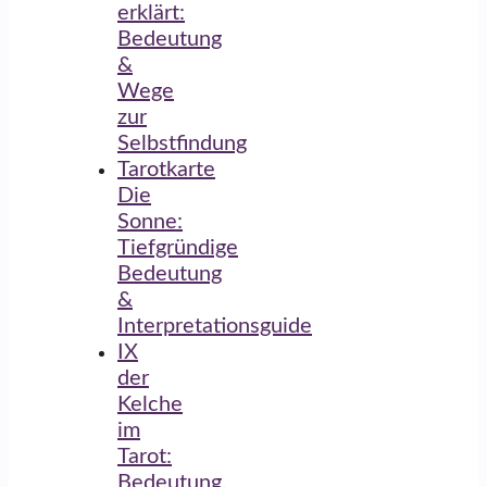
erklärt:
Bedeutung
&
Wege
zur
Selbstfindung
Tarotkarte
Die
Sonne:
Tiefgründige
Bedeutung
&
Interpretationsguide
IX
der
Kelche
im
Tarot:
Bedeutung,