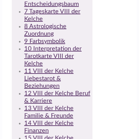
Entscheidungsbaum
7
Tageskarte VIII der
Kelche
8
Astrologische
Zuordnung
9
Farbsymbolik
10
Interpretation der
Tarotkarte VIII der
Kelche
11
VIII der Kelche
Liebestarot &
Beziehungen
12
VIII der Kelche Beruf
& Karriere
13
VIII der Kelche
Familie & Freunde
14
VIII der Kelche
Finanzen
15
VIII der Kelche