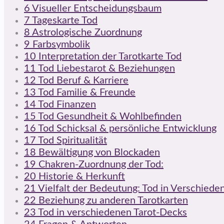
6
Visueller Entscheidungsbaum
7
Tageskarte Tod
8
Astrologische Zuordnung
9
Farbsymbolik
10
Interpretation der Tarotkarte Tod
11
Tod Liebestarot & Beziehungen
12
Tod Beruf & Karriere
13
Tod Familie & Freunde
14
Tod Finanzen
15
Tod Gesundheit & Wohlbefinden
16
Tod Schicksal & persönliche Entwicklung
17
Tod Spiritualität
18
Bewältigung von Blockaden
19
Chakren-Zuordnung der Tod:
20
Historie & Herkunft
21
Vielfalt der Bedeutung: Tod in Verschiede
22
Beziehung zu anderen Tarotkarten
23
Tod in verschiedenen Tarot-Decks