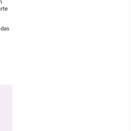
n
arte
 das