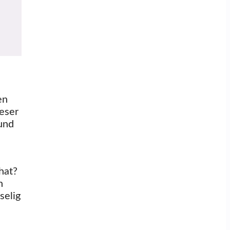
en
ieser
 und
hat?
n
selig