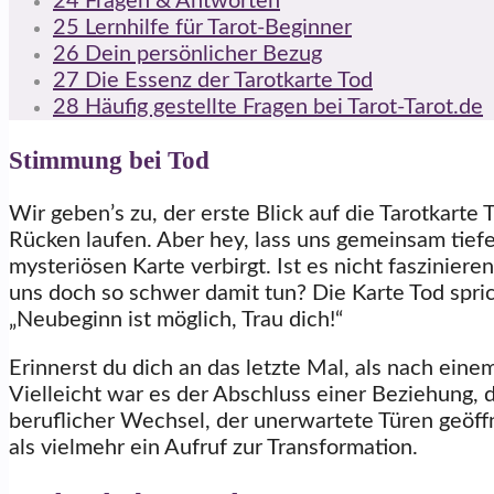
24
Fragen & Antworten
25
Lernhilfe für Tarot-Beginner
26
Dein persönlicher Bezug
27
Die Essenz der Tarotkarte Tod
28
Häufig gestellte Fragen bei Tarot-Tarot.de
Stimmung bei Tod
Wir geben’s zu, der erste Blick auf die Tarotkart
Rücken laufen. Aber hey, lass uns gemeinsam tiefe
mysteriösen Karte verbirgt. Ist es nicht faszinier
uns doch so schwer damit tun? Die Karte Tod spric
„Neubeginn ist möglich, Trau dich!“
Erinnerst du dich an das letzte Mal, als nach e
Vielleicht war es der Abschluss einer Beziehung, d
beruflicher Wechsel, der unerwartete Türen geöffn
als vielmehr ein Aufruf zur Transformation.