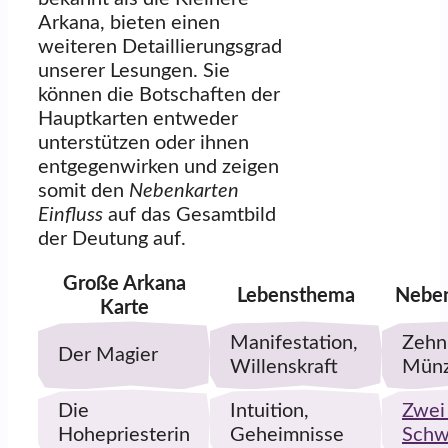
Arkana, bieten einen
weiteren Detaillierungsgrad
unserer Lesungen. Sie
können die Botschaften der
Hauptkarten entweder
unterstützen oder ihnen
entgegenwirken und zeigen
somit den
Nebenkarten
Einfluss
auf das Gesamtbild
der Deutung auf.
Große Arkana
Lebensthema
Neben
Karte
Manifestation,
Zehn
Der Magier
Willenskraft
Mün
Die
Intuition,
Zwei
Hohepriesterin
Geheimnisse
Schw