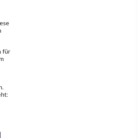
iese
m
 für
em
n.
ht: