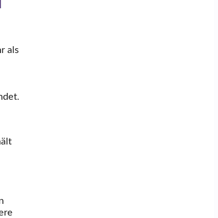
r als
ndet.
ält
n
ere