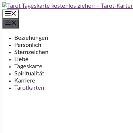
Zum
Inhalt
Menü
springen
Menü
Beziehungen
Persönlich
Sternzeichen
Liebe
Tageskarte
Spiritualität
Karriere
Tarotkarten