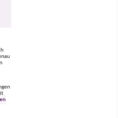
ch
Genau
en
ungen
it
hen