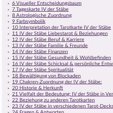
6
Visueller Entscheidungsbaum
7
Tageskarte IV der Stäbe
8
Astrologische Zuordnung
9
Farbsymbolik
10
Interpretation der Tarotkarte IV der Stäbe
11
IV der Stäbe Liebestarot & Beziehungen
12
IV der Stäbe Beruf & Karriere
13
IV der Stäbe Familie & Freunde
14
IV der Stäbe Finanzen
15
IV der Stäbe Gesundheit & Wohlbefinden
16
IV der Stäbe Schicksal & persönliche Entw
17
IV der Stäbe Spiritualität
18
Bewältigung von Blockaden
19
Chakren-Zuordnung der IV der Stäbe:
20
Historie & Herkunft
21
Vielfalt der Bedeutung: IV der Stäbe in V
22
Beziehung zu anderen Tarotkarten
23
IV der Stäbe in verschiedenen Tarot-Deck
24
Fragen & Antworten