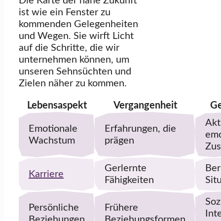
Die Karte der nahe Zukunft
ist wie ein Fenster zu
kommenden Gelegenheiten
und Wegen. Sie wirft Licht
auf die Schritte, die wir
unternehmen können, um
unseren Sehnsüchten und
Zielen näher zu kommen.
Lebensaspekt
Vergangenheit
Ge
Akt
Emotionale
Erfahrungen, die
emo
Wachstum
prägen
Zus
Gerlernte
Ber
Karriere
Fähigkeiten
Sit
Soz
Persönliche
Frühere
Int
Beziehungen
Beziehungsformen