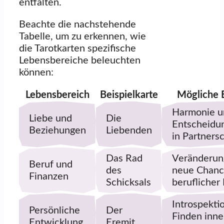
entfalten.
Beachte die nachstehende
Tabelle, um zu erkennen, wie
die Tarotkarten spezifische
Lebensbereiche beleuchten
können:
Lebensbereich
Beispielkarte
Mögliche 
Harmonie u
Liebe und
Die
Entscheidu
Beziehungen
Liebenden
in Partners
Das Rad
Veränderun
Beruf und
des
neue Chanc
Finanzen
Schicksals
beruflicher
Introspekti
Persönliche
Der
Finden inne
Entwicklung
Eremit