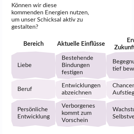
Können wir diese
kommenden Energien nutzen,
um unser Schicksal aktiv zu
gestalten?
Er
Bereich
Aktuelle Einflüsse
Zukunf
Bestehende
Begegnu
Liebe
Bindungen
tief be
festigen
Entwicklungen
Chancen
Beruf
abzeichnen
Aufstie
Verborgenes
Persönliche
Wachst
kommt zum
Entwicklung
Selbstv
Vorschein