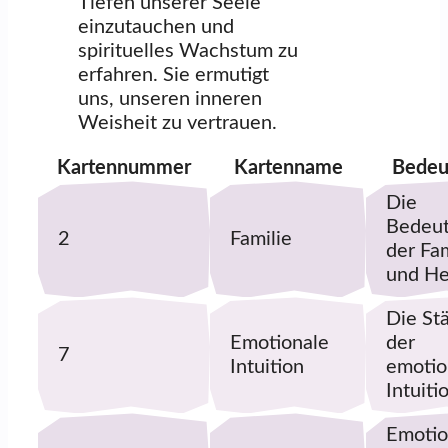
Tiefen unserer Seele
einzutauchen und
spirituelles Wachstum zu
erfahren. Sie ermutigt
uns, unseren inneren
Weisheit zu vertrauen.
Kartennummer
Kartenname
Bedeu
Die
Bedeu
2
Familie
der Fam
und He
Die St
Emotionale
der
7
Intuition
emotio
Intuiti
Emotio