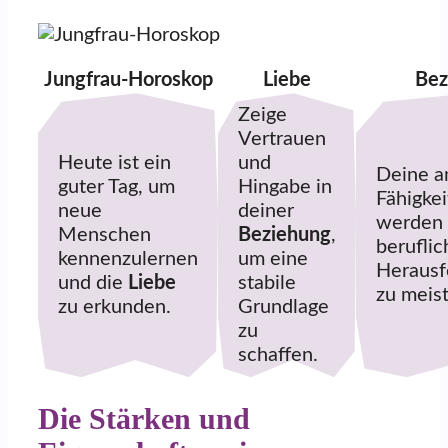
Jungfrau-Horoskop
Liebe
Bez
Zeige
Vertrauen
Heute ist ein
und
Deine a
guter Tag, um
Hingabe in
Fähigke
neue
deiner
werden d
Menschen
Beziehung
,
beruflic
kennenzulernen
um eine
Herausf
und die
Liebe
stabile
zu meist
zu erkunden.
Grundlage
zu
schaffen.
Die Stärken und