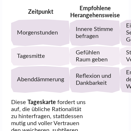
Empfohlene
Zeitpunkt
Herangehensweise
E
Innere Stimme
Morgenstunden
S
befragen
G
Gefühlen
S
Tagesmitte
Raum geben
V
E
Reflexion und
Abenddämmerung
d
Dankbarkeit
W
Diese
Tageskarte
fordert uns
auf, die übliche Rationalität
zu hinterfragen, stattdessen
mutig und voller Vertrauen
den weicheren, subtileren