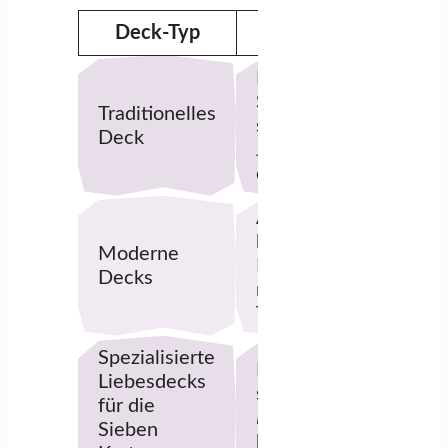
Deck-Typ
Im Detail
Bewährte
Symbolik, die
Traditionelles
sich über
Deck
Jahrhunderte
entwickelt hat
Aktuelle
künstlerische
Moderne
Darstellungen
Decks
mit modernen
Themen
Spezialisierte
Decks, die
Liebesdecks
speziell für
Tarot
für die
Beziehung
Fragen
Sieben
konzipiert