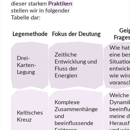
dieser starken
Praktiken
stellen wir in folgender
Tabelle dar:
Gei
Legemethode
Fokus der Deutung
Frages
Wie hat
Zeitliche
eine be
Drei-
Entwicklung und
Situatio
Karten-
Fluss der
entwick
Legung
Energien
wie wird
voransc
Welche
Komplexe
Dynami
Zusammenhänge
beeinfl
Keltisches
und
meine d
Kreuz
beeinflussende
Herausf