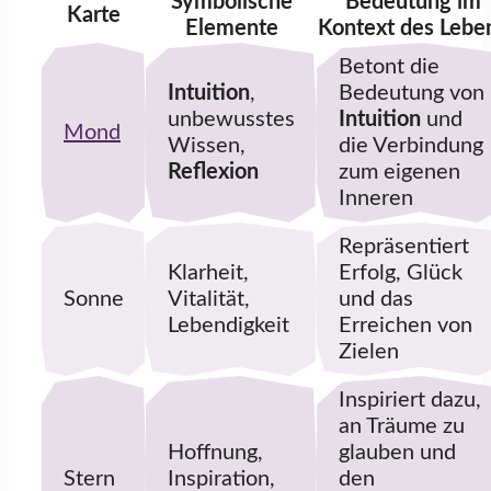
Symbolische
Bedeutung im
Karte
Elemente
Kontext des Lebe
Betont die
Intuition
,
Bedeutung von
unbewusstes
Intuition
und
Mond
Wissen,
die Verbindung
Reflexion
zum eigenen
Inneren
Repräsentiert
Klarheit,
Erfolg, Glück
Sonne
Vitalität,
und das
Lebendigkeit
Erreichen von
Zielen
Inspiriert dazu,
an Träume zu
Hoffnung,
glauben und
Stern
Inspiration,
den